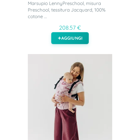
Marsupio LennyPreschool, misura
Preschool, tessitura Jacquard, 100%
cotone ...
208.57 €
AGGIUNGI