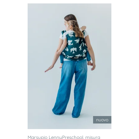
nuovo
Marsupio LennyPreschool, misura