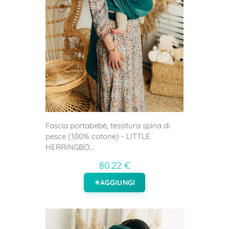
Fascia portabebè, tessitura spina di
pesce (100% cotone) - LITTLE
HERRINGBO...
80.22 €
AGGIUNGI