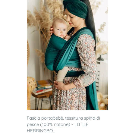
Fascia portabebè, tessitura spina di
pesce (100% cotone) - LITTLE
HERRINGBO...