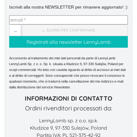
Iscriviti alla nostra NEWSLETTER per rimanere aggiornato! :)
→
→ SCORRI PER CONFERMARE
Acconsento al trattamento dei miei dati personali da parte di LennyLamb
LennyLamb Sp. z o. o. Sp. k. situata a Kłudzice 9, 97-330 Sulejów, Poland per
scopi commerciali. Ho letto con cautela riguardo al diritto di accesso ai miei dati
e al diritto di correggerli. Sono consapevole che posso revocare il consenso in
qualsiasi momento, che si tradurrà nella cancellazione del mio indirizzo e-mail
dalla distribuzione del servizio Newsletter.
INFORMAZIONI DI CONTATTO
Ordini rivenditori processati da:
LennyLamb sp. z o.o. sp.k.
Kłudzice 9, 97-330 Sulejów, Poland
Partita IVA: PL 521-375-42-92