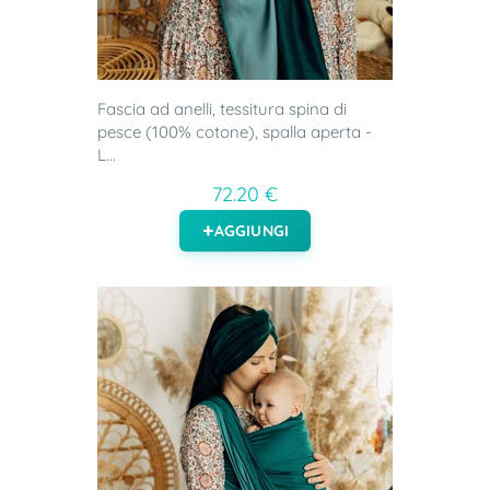
Fascia ad anelli, tessitura spina di
pesce (100% cotone), spalla aperta -
L...
72.20 €
AGGIUNGI