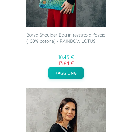
Borsa Shoulder Bag in tessuto di fascia
(100% cotone) - RAINBOW LOTUS
18.45 €
13.84 €
AGGIUNGI