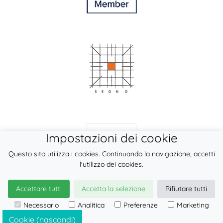
Impostazioni dei cookie
Questo sito utilizza i cookies. Continuando la navigazione, accetti
l'utilizzo dei cookies.
Accettare tutti
Accetta la selezione
Rifiutare tutti
© 2026
LennyLamb sp. z o.o. sp.k.
Necessario
Analitica
Preferenze
Marketing
·
prodotti babywearing
Fabbricante ·
Ingrosso Portabebè (Marsupi/fasce ad anelli/fasce
Cookie (nascondi)