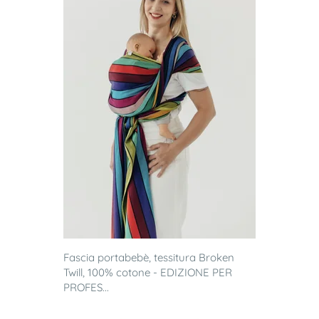
Fascia portabebè, tessitura Broken
Twill, 100% cotone - EDIZIONE PER
PROFES...