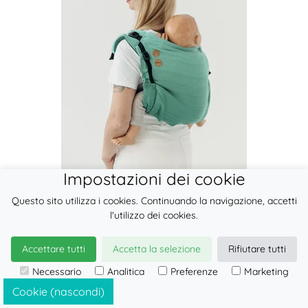
Impostazioni dei cookie
Questo sito utilizza i cookies. Continuando la navigazione, accetti
l'utilizzo dei cookies.
Lenny Onbuhimo PRO, misura
preschool, tessitura spina di pesce,
Accettare tutti
Accetta la selezione
Rifiutare tutti
100% cotone...
Necessario
Analitica
Preferenze
Marketing
Cookie (nascondi)
AGGIUNGI